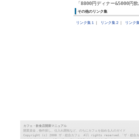
「8800円ディナー&5000
その他のリンク集
リンク集１
｜
リンク集２
｜
リンク
カフェ・飲食店開業マニュアル
開業資金，物件探し、仕入れ開拓など、のちにカフェを始める人のガイド
Copyright (c) 2008 ザ・総合カフェ All rights reserve