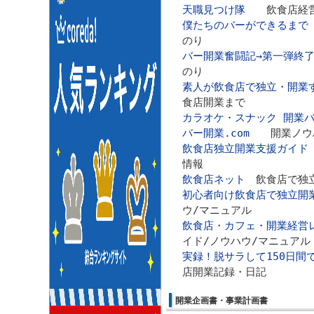
天職見つけ隊
飲食店経営
僕たちのバーができるまで
のり
バー開業奮闘記→第一弾終
のり
素人が飲食店で独立・開業
食店開業まで
カラオケ・スナック 開業バ
バー開業.com
開業ノウ
飲食店独立開業支援ガイド
情報
飲食店ネット
飲食店で独
初心者向け飲食店で独立開
ウ/マニュアル
飲食店・カフェ・開業経営
イド/ノウハウ/マニュアル
実録！脱サラして150日間
店開業記録・日記
開業企画書・事業計画書