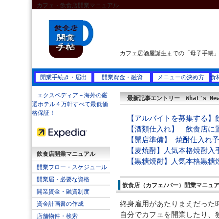
カフェ・飲食店開業マニュアル
カフェ居酒屋誕生までの「母子手帳
開業手続き・届出
開業資金・融資
メニューの決め方
食
エクスペディア－海外の厳
最新記事エントリー What's Ne
選ホテル４万軒すべて最低価
格保証！
【アルバイトを募集する】
【酒類仕入れ】 飲食店に置
【開店準備】 焼酎仕入れ
【麦焼酎】人気本格焼酎入
飲食店開業マニュアル
【黒糖焼酎】人気本格黒糖
開業フロー・スケジュール
開業届・必要な資格
飲食店（カフェ/バー）開業マニュ
開業資金・融資制度
終身雇用があたりまえだった
資金計画書の作成
自分でカフェを開業したり、
店舗物件・検索