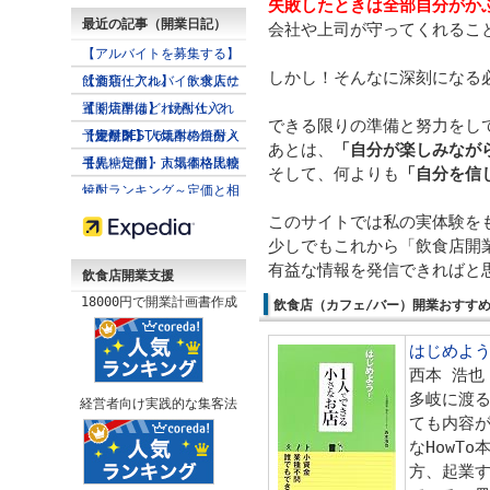
失敗したときは全部自分がか
最近の記事（開業日記）
会社や上司が守ってくれるこ
【アルバイトを募集する】
しかし！そんなに深刻になる
飲食店・アルバイト求人サ
【酒類仕入れ】 飲食店に
イト
置く焼酎はどれがいい？
【開店準備】 焼酎仕入れ
できる限りの準備と努力をし
（焼酎BEST５）
予定リスト（焼酎の自分メ
【麦焼酎】人気本格焼酎入
あとは、
「自分が楽しみなが
モ）
手先～定価・市場価格比較
【黒糖焼酎】人気本格黒糖
そして、何よりも
「自分を信
～
焼酎ランキング～定価と相
場
このサイトでは私の実体験を
少しでもこれから「飲食店開
有益な情報を発信できればと
飲食店開業支援
18000円で開業計画書作成
飲食店（カフェ/バー）開業おすす
はじめよう!
西本 浩也 
多岐に渡
経営者向け実践的な集客法
ても内容
なHowT
方、起業