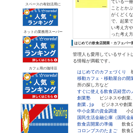
ている一冊
スペースの有効活用に
こととか
がくどく
で、起業
い考え方
ネットの業務用スーパー
った考え
はじめての飲食店開業・カフェバー
管理人も愛用しているサイト
る情報が満載です。
カフェ用の珈琲豆
はじめてのカフェづくり
初
移動カフェ・移動屋台の開
所の探し方など
すぐに使える飲食店経営の
創業塾
ビジネスや創業、
創業.jp
ビジネスや創業、
中小企業の資金調達
小企業
国民生活金融公庫（国民金
飲食店開業の準備
飲食店
コロンブスのたまご
飲食店