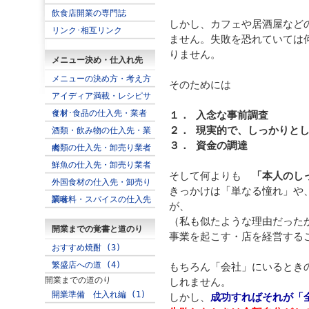
飲食店開業の専門誌
しかし、カフェや居酒屋など
リンク･相互リンク
ません。失敗を恐れていては
りません。
メニュー決め・仕入れ先
メニューの決め方・考え方
そのためには
アイディア満載・レシピサ
イト
食材･食品の仕入先・業者
１． 入念な事前調査
２． 現実的で、しっかりと
酒類・飲み物の仕入先・業
３． 資金の調達
者
肉類の仕入先・卸売り業者
鮮魚の仕入先・卸売り業者
そして何よりも
「本人のし
外国食材の仕入先・卸売り
きっかけは「単なる憧れ」や
業者
調味料・スパイスの仕入先
が、
（私も似たような理由だった
開業までの覚書と道のり
事業を起こす・店を経営する
おすすめ焼酎 (3)
繁盛店への道 (4)
もちろん「会社」にいるとき
開業までの道のり
しれません。
開業準備 仕入れ編 (1)
しかし、
成功すればそれが「