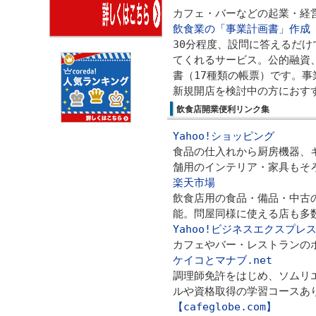
カフェ・バーなどの起業・経
飲食業の「事業計画書」作成
30分程度、設問に答えるだけ
てくれるサービス。公的融資
書（17種類の帳票）です。
新規開店を検討中の方におす
飲食店開業便利リンク集
Yahoo!ショッピング
食品の仕入れから厨房機器、
舗用のインテリア・家具もそ
楽天市場
飲食店用の食品・備品・中古
能。問屋同様に使える店も多
Yahoo!ビジネスエクスプレ
カフェやバー・レストランのホ
ケイコとマナブ.net
調理師免許をはじめ、ソムリ
ルや資格取得の学習コースあ
【cafeglobe.com】