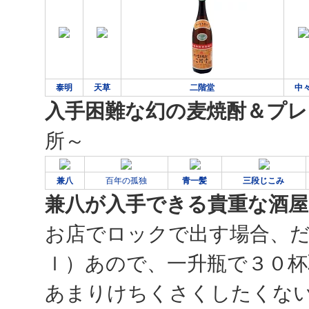
泰明
天草
二階堂
中
入手困難な幻の麦焼酎＆プレ
所～
兼八
百年の孤独
青一髪
三段じこみ
兼八が入手できる貴重な酒屋
お店でロックで出す場合、
ｌ）あので、一升瓶で３０杯
あまりけちくさくしたくない