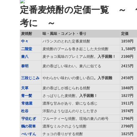
定番麦焼酎の定価一覧 ～ 
考に ～
麦焼酎
味・風味・コメント・香り
定価
中々
バランスのとれた定番麦焼酎
1859円
二階堂
麦焼酎のブームを巻き起こした大分焼酎
1,580円
兼八
麦チョコ風味のプレミアム焼酎。
入手困難！
2100円
泰明
麦の香ばしい味わい。兼八に似てる
2415円
三段じこみ
やわらかい味わいの優しい呑口
。入手困難
2450円
天草
麦の香ばしが感じられる焼酎
1840円
青一髪
さっぱりした麦焼酎。
入手困難！
1827円
常徳屋
濃厚な甘みがあり、癖になる感じ
1911円
杜谷
洋梨のようなほんのりとした甘さ
1974円
宇佐むぎ
フルーティーな焼酎。現地の兼八の称号
1796円
鶴の荷車
濃厚なミルクのような焼酎
2790円
べいすん
チョコの香りがする焼酎
1825円