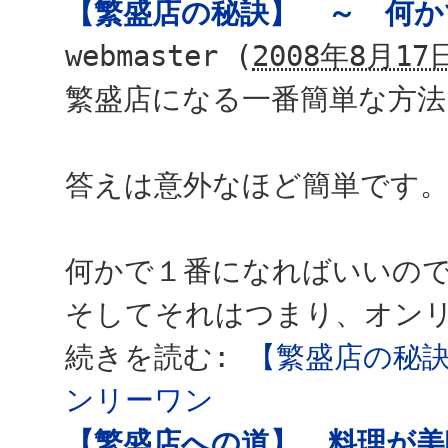
【繁盛店の秘訣】 ～ 何
webmaster
(
2008年8月17日
繁盛店になる一番簡単な方
答えは意外なほど簡単です
何かで１番になればいいの
そしてそれはつまり、オン
続きを読む:
【繁盛店の秘
ンリーワン
【繁盛店への道】 料理が美