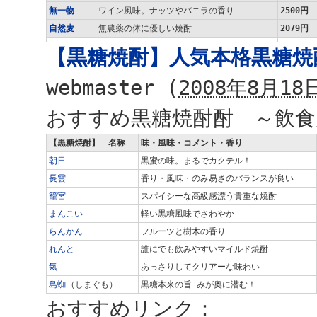
無一物
ワイン風味。ナッツやバニラの香り
2500円
自然麦
無農薬の体に優しい焼酎
2079円
【黒糖焼酎】人気本格黒糖焼
webmaster
(
2008年8月18日
おすすめ黒糖焼酎酎 ～飲食
【黒糖焼酎】 名称
味・風味・コメント・香り
朝日
黒蜜の味。まるでカクテル！
長雲
香り・風味・のみ易さのバランスが良い
籠宮
スパイシーな高級感漂う貴重な焼酎
まんこい
軽い黒糖風味でさわやか
らんかん
フルーツと樹木の香り
れんと
誰にでも飲みやすいマイルド焼酎
氣
あっさりしてクリアーな味わい
島蜘
（しまぐも）
黒糖本来の旨 みが奥に潜む！
おすすめリンク：