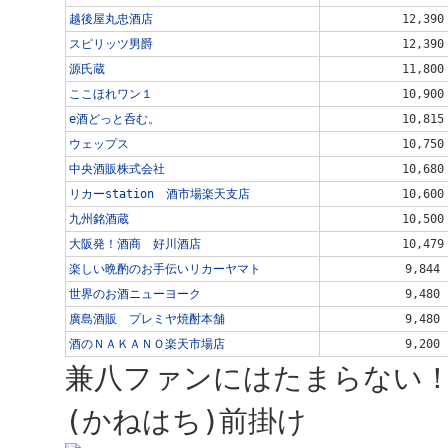
越後屋丸忠酒店
12,390
スピリッツ男爵
12,390
源氏蔵
11,800
ここほれワン１
10,900
e酒どっと呑む。
10,815
ウェップス
10,750
中央酒販株式会社
10,680
リカーstation 酒市場楽天支店
10,600
九州銘酒蔵
10,500
大阪発！酒商 好川酒店
10,479
楽しい晩酌のお手伝いリカーヤマト
9,844
世界のお酒ニューヨーク
9,480
廣島酒販 プレミヤ焼酎本舗
9,480
酒のＮＡＫＡＮＯ楽天市場店
9,200
兼八ファンにはたまらない！
(かねはち)前掛け