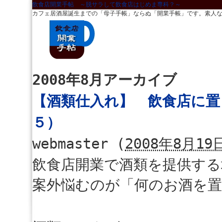
飲食店開業手帖 ～脱サラして飲食店はじめま専科？～
カフェ居酒屋誕生までの「母子手帳」ならぬ「開業手帳」です。素人
2008年8月アーカイブ
【酒類仕入れ】 飲食店に置
５）
webmaster
(
2008年8月19日
飲食店開業で酒類を提供する
案外悩むのが「何のお酒を